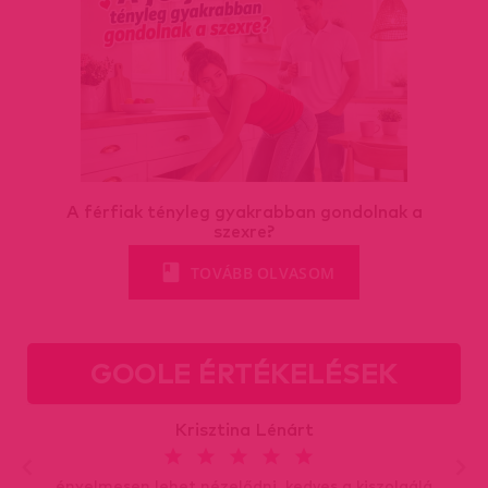
A férfiak tényleg gyakrabban gondolnak a
szexre?
TOVÁBB OLVASOM
GOOLE ÉRTÉKELÉSEK
Krisztina Lénárt
Kényelmesen lehet nézelődni, kedves a kiszolgálás!