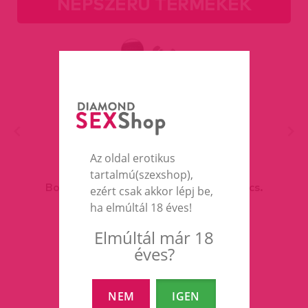
NÉPSZERŰ TERMÉKEK
Az oldal erotikus
tartalmú(szexshop),
Boston vegán bőr,belül párnázott bilincs.
ezért csak akkor lépj be,
ha elmúltál 18 éves!
Elmúltál már 18
2 990 Ft
éves?
RÉSZLETEK
NEM
IGEN