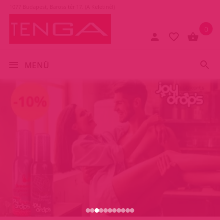
1077 Budapest, Baross tér 17. (A Keletinél)
0
MENÜ