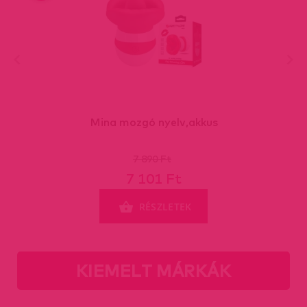
Mina mozgó nyelv,akkus
7 890 Ft
7 101 Ft
RÉSZLETEK
KIEMELT MÁRKÁK