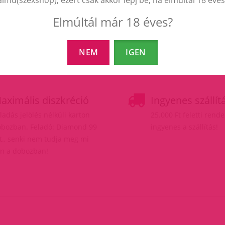
Elmúltál már 18 éves?
NEM
IGEN
aximális diszkréció
Ingyenes szállít
ladás jelölés nélküli karton
25.000 Ft feletti rend
bozban. Feladó: Diamond 99
ingyenes a szállítás!
t., senki nem tudja meg mi
n a dobozban!