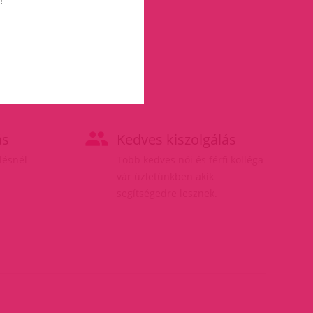
ás
Kedves kiszolgálás
elésnél
Több kedves női és férfi kolléga
vár üzletünkben akik
segítségedre lesznek.