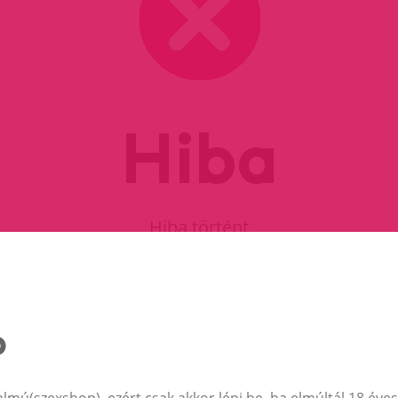
Hiba
Hiba történt
FOLYTASD A VÁSÁRLÁST
almú(szexshop), ezért csak akkor lépj be, ha elmúltál 18 éves