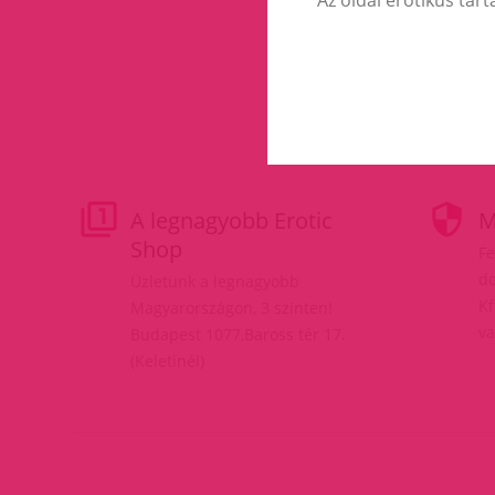
A legnagyobb Erotic
M
Shop
Fe
do
Üzletünk a legnagyobb
Kf
Magyarországon, 3 szinten!
va
Budapest 1077,Baross tér 17.
(Keletinél)