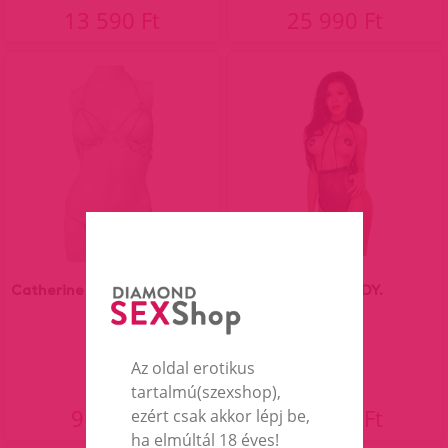
13 590 Ft
25 990 Ft
Catherine fém láncos szett.
LUCY TEDDY.
Az oldal erotikus
tartalmú(szexshop),
9 990 Ft
19 990 Ft
ezért csak akkor lépj be,
ha elmúltál 18 éves!