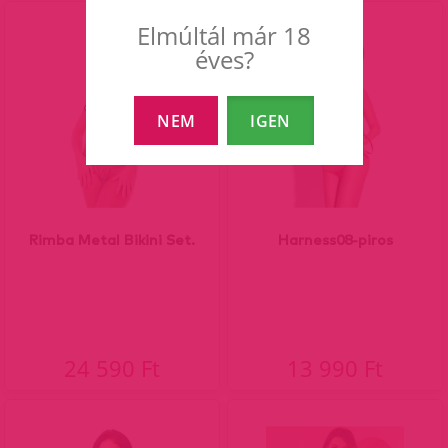
Elmúltál már 18
éves?
NEM
IGEN
Rimba Metal Bikini Set.
Harness08-piros
24 590 Ft
13 990 Ft