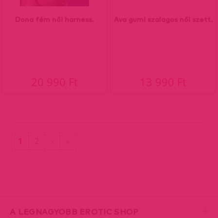
Dona fém női harness.
Ava gumi szalagos női szett.
20 990 Ft
13 990 Ft
(current)
Utolsó
1
2
›
»
oldal
A LEGNAGYOBB EROTIC SHOP