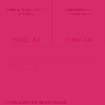
Svakom Trysta -vízálló,
Svakom Phoenix
mozgó...
Neo,accu,app.
29 890 HUF
33 990 HUF
(current)
Utolsó
1
2
›
»
oldal
A LEGNAGYOBB EROTIC SHOP