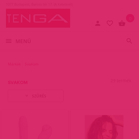
1077 Budapest, Baross tér 17. (A Keletinél)
0
MENÜ
Márkák
Svakom
29 termék
SVAKOM
SZŰRÉS