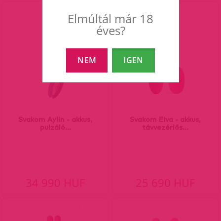
Elmúltál már 18
éves?
NEM
IGEN
Svakom Aylin - akkus,
Svakom Elva - akkus,
pulzáló...
távvezérlős...
34 990 HUF
25 690 HUF