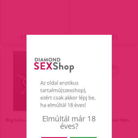
49 990 Ft
34 990 Ft
Az oldal erotikus
tartalmú(szexshop),
ezért csak akkor lépj be,
ha elmúltál 18 éves!
Elmúltál már 18
Big hole-nagy anál tágító.
Tágító-nagy-orvosi fém.
éves?