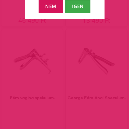
NEM
IGEN
46 490 Ft
13 490 Ft
Fém vagina spekulum.
George Fém Anal Speculum.