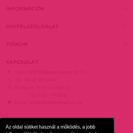
INFORMÁCIÓK
ÜGYFÉLSZOLGÁLAT
FIÓKOM
KAPCSOLAT
Üzlet:
1077 Budapest Baross tér 17.
Tel:
+36 20 250 2414
Nyitva: H - P: 10:00-19:00-ig,
SZ: 10:00 - 14:00-ig
E-mail:
info@diamondsexshop.hu
Az oldal sütiket használ a működés, a jobb