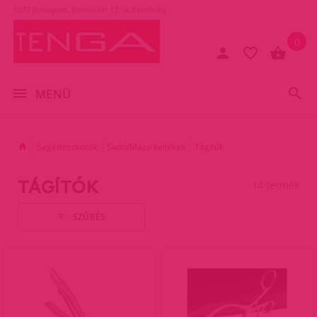
1077 Budapest, Baross tér 17. (A Keletinél)
0
MENÜ
Segédeszközök
Sado/Mazo kellékek
Tágítók
TÁGÍTÓK
14 termék
SZŰRÉS