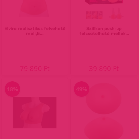
Elvira realisztikus felvehető
Szilikon push-up
mell,E...
felcsatolható mellek...
79 890 Ft
39 890 Ft
18%
49%