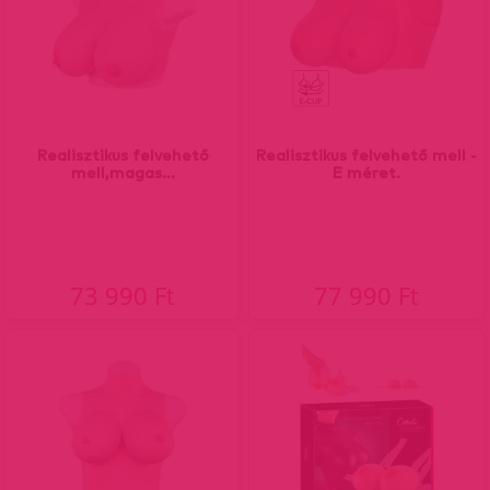
Realisztikus felvehető
Realisztikus felvehető mell -
mell,magas...
E méret.
73 990 Ft
77 990 Ft