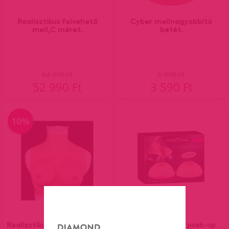
Realisztikus felvehető
Cyber mellnagyobbító
mell,C méret.
betét.
64 990 Ft
6 990 Ft
52 990 Ft
3 590 Ft
10%
Realisztikus felvehető mell-
Cottelli-szilikon push-up