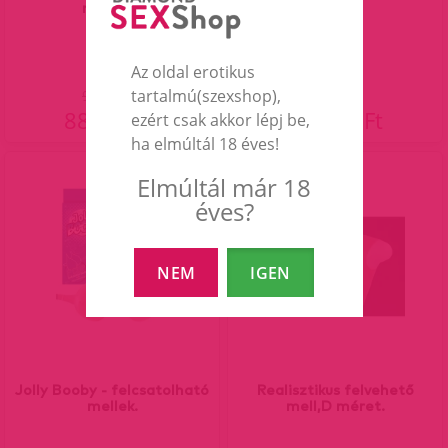
magas...
betét...
Az oldal erotikus
tartalmú(szexshop),
98 990 Ft
88 990 Ft
69 990 Ft
ezért csak akkor lépj be,
ha elmúltál 18 éves!
Elmúltál már 18
13%
éves?
NEM
IGEN
Jolly Booby - felcsatolható
Realisztikus felvehető
mellek.
mell,D méret.