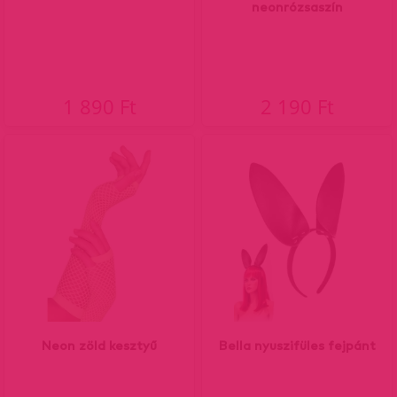
neonrózsaszín
1 890 Ft
2 190 Ft
Neon zöld kesztyű
Bella nyuszifüles fejpánt