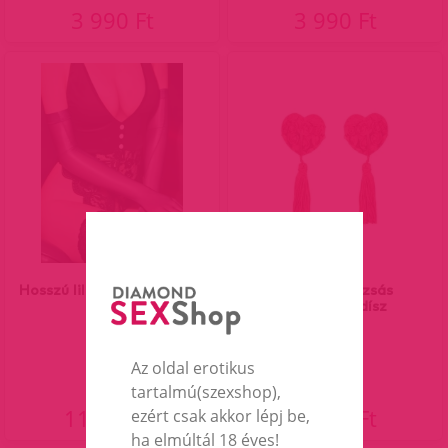
3 990 Ft
3 990 Ft
Hosszú lila szatén kesztyű
Piros szív rózsás
mellbimbódísz
Az oldal erotikus
tartalmú(szexshop),
11 590 Ft
1 990 Ft
ezért csak akkor lépj be,
ha elmúltál 18 éves!