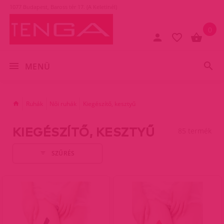
1077 Budapest, Baross tér 17. (A Keletinél)
0
MENÜ
Ruhák
Női ruhák
Kiegészítő, kesztyű
KIEGÉSZÍTŐ, KESZTYŰ
85 termék
SZŰRÉS