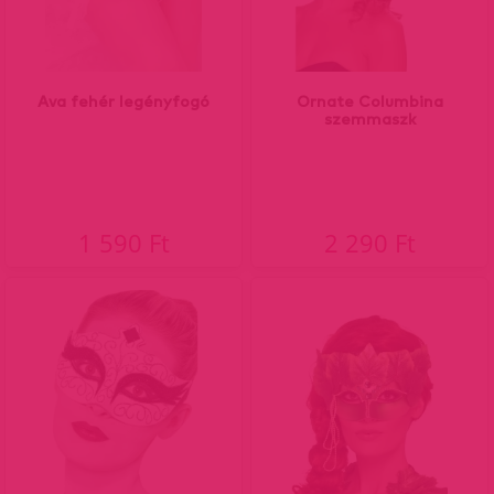
Ava fehér legényfogó
Ornate Columbina
szemmaszk
1 590 Ft
2 290 Ft