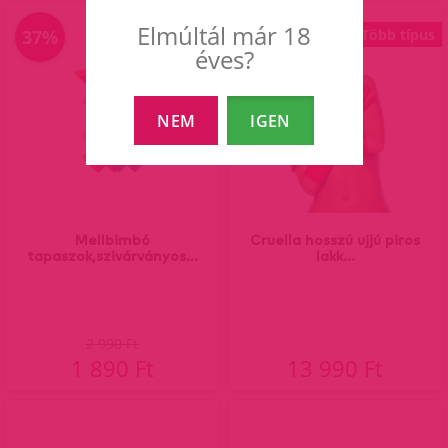
Elmúltál már 18
37%
Több típus
éves?
NEM
IGEN
Mellbimbó
Cruella hosszú ujjú piros
tapaszok,szivárványos...
lakk...
2 990 Ft
1 890 Ft
13 990 Ft