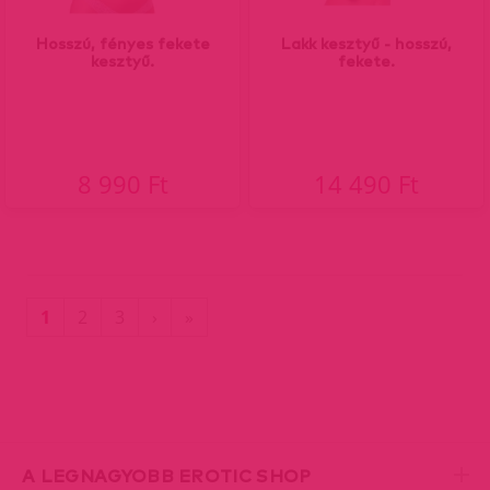
Hosszú, fényes fekete
Lakk kesztyű - hosszú,
kesztyű.
fekete.
8 990 Ft
14 490 Ft
(current)
Utolsó
1
2
3
›
»
oldal
A LEGNAGYOBB EROTIC SHOP