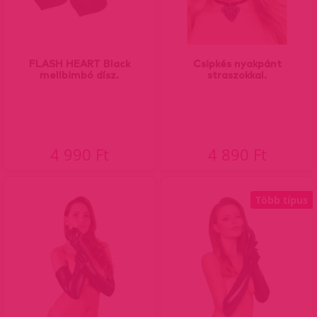
FLASH HEART Black
Csipkés nyakpánt
mellbimbó dísz.
straszokkal.
4 990 Ft
4 890 Ft
Több típus