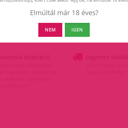
Elmúltál már 18 éves?
NEM
IGEN
aximális diszkréció
Ingyenes szállít
ladás jelölés nélküli karton
25.000 Ft feletti rend
bozban. Feladó: Diamond 99
ingyenes a szállítás!
t., senki nem tudja meg mi
n a dobozban!