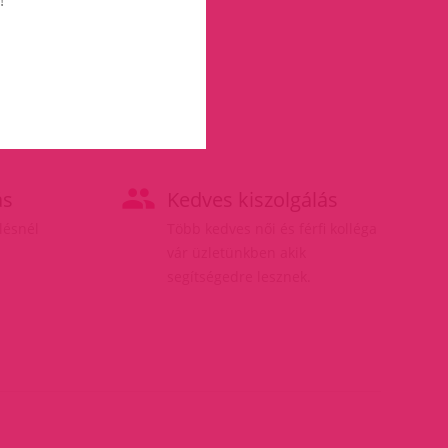
ás
Kedves kiszolgálás
elésnél
Több kedves női és férfi kolléga
vár üzletünkben akik
segítségedre lesznek.