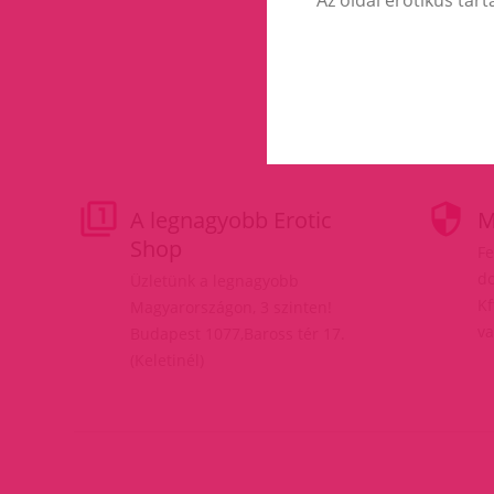
A legnagyobb Erotic
M
Shop
Fe
do
Üzletünk a legnagyobb
Kf
Magyarországon, 3 szinten!
va
Budapest 1077,Baross tér 17.
(Keletinél)