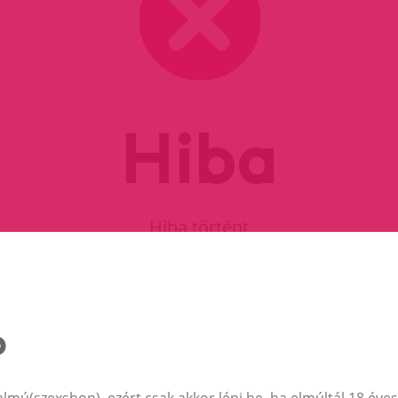
Hiba
Hiba történt
FOLYTASD A VÁSÁRLÁST
almú(szexshop), ezért csak akkor lépj be, ha elmúltál 18 éves