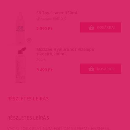
S8 Toycleaner 150ml.
cikkszám: 36815_0
KOSÁRBA!
2 390 Ft
MizzZee Hyaluronos vízalapú
síkosító,200ml.
200ml
KOSÁRBA!
3 490 Ft
RÉSZLETES LEÍRÁS
RÉSZLETES LEÍRÁS
VAC-U-LOCK PLATINUM EDITION SUPREME HARNESS.