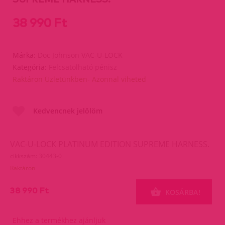
38 990 Ft
Márka:
Doc Johnson VAC-U-LOCK
Kategória:
Felcsatolható pénisz
Raktáron Üzletünkben- Azonnal viheted
Kedvencnek jelölöm
VAC-U-LOCK PLATINUM EDITION SUPREME HARNESS.
cikkszám: 30443-0
Raktáron
38 990 Ft
KOSÁRBA!
Ehhez a termékhez ajánljuk