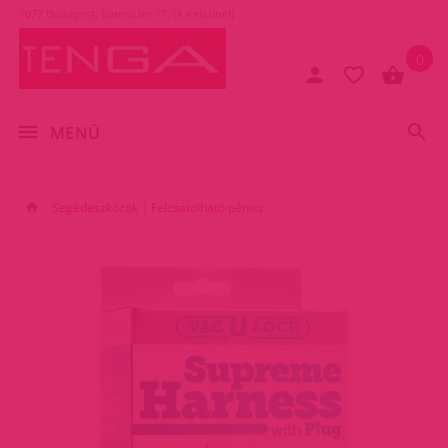
1077 Budapest, Baross tér 17. (A Keletinél)
0
MENÜ
Segédeszközök
Felcsatolható pénisz