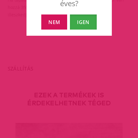
éves?
hozzá 3féle péniszgyűrű,hogy megfelelően
illeszkedjen(átmérő:5.5cm,4.5cm,3.3cm).
NEM
IGEN
SZÁLLÍTÁS
EZEK A TERMÉKEK IS
ÉRDEKELHETNEK TÉGED