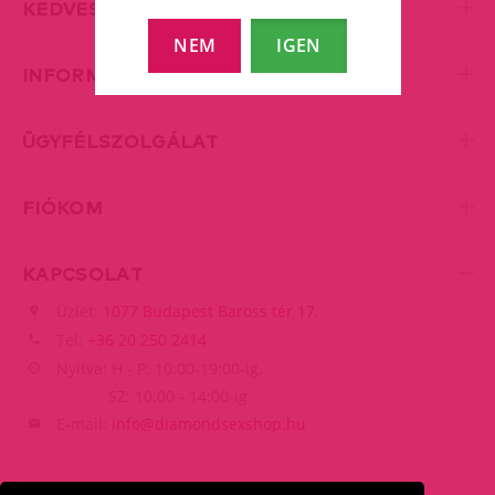
KEDVES KISZOLGÁLÁS
NEM
IGEN
INFORMÁCIÓK
ÜGYFÉLSZOLGÁLAT
FIÓKOM
KAPCSOLAT
Üzlet:
1077 Budapest Baross tér 17.
Tel:
+36 20 250 2414
Nyitva: H - P: 10:00-19:00-ig,
SZ: 10:00 - 14:00-ig
E-mail:
info@diamondsexshop.hu