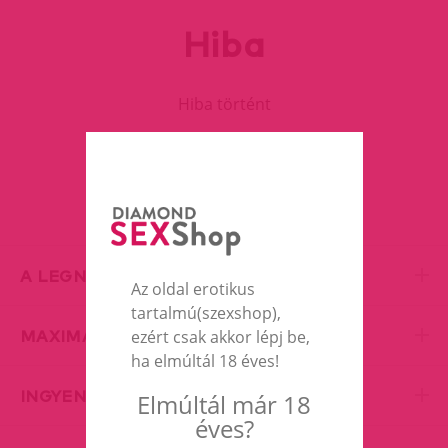
Hiba
Hiba történt
FOLYTASD A VÁSÁRLÁST
A LEGNAGYOBB EROTIC SHOP
Az oldal erotikus
tartalmú(szexshop),
MAXIMÁLIS DISZKRÉCIÓ
ezért csak akkor lépj be,
ha elmúltál 18 éves!
INGYENES SZÁLLÍTÁS
Elmúltál már 18
éves?