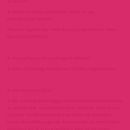
az előnyei?
V: Három fő előnye származhat abból, ha egy
péniszpumpát használ:
Pénisze nagyobb lesz. Nem lesz szükség sebészre. Nem
kell receptet felíratni.
K: Használhatom, ha körül vagyok metélve?
V: Nincs különbség, ha körül van metélve, vagy ha nincs.
K: Van valami kockázat?
V: Bár a termék biztonságos, körültekintően be kell tartania
az utasításokat. Gyermekektől távol tartandó. Kérje orvosa
tanácsát, mielőtt használná a terméket, ha valamilyen
fizikai péniszbetegsége van. Ne használja, ha nemrégiben
műtéten esett át ezen a területen, vagy ha bármilyen