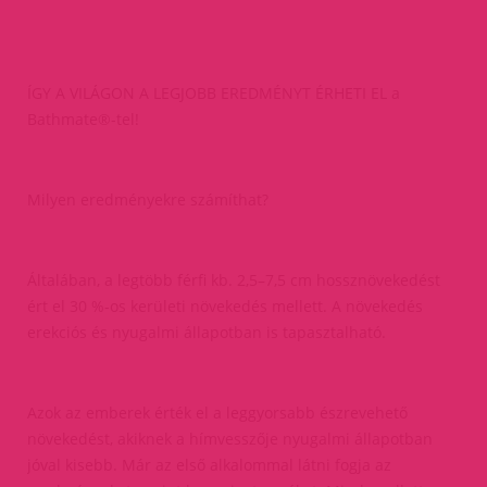
ÍGY A VILÁGON A LEGJOBB EREDMÉNYT ÉRHETI EL a
Bathmate®-tel!
Milyen eredményekre számíthat?
Általában, a legtöbb férfi kb. 2,5–7,5 cm hossznövekedést
ért el 30 %-os kerületi növekedés mellett. A növekedés
erekciós és nyugalmi állapotban is tapasztalható.
Azok az emberek érték el a leggyorsabb észrevehető
növekedést, akiknek a hímvesszője nyugalmi állapotban
jóval kisebb. Már az első alkalommal látni fogja az