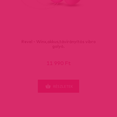
Revel - Winx,akkus,távirányítós vibro
golyó.
11 990 Ft
RÉSZLETEK