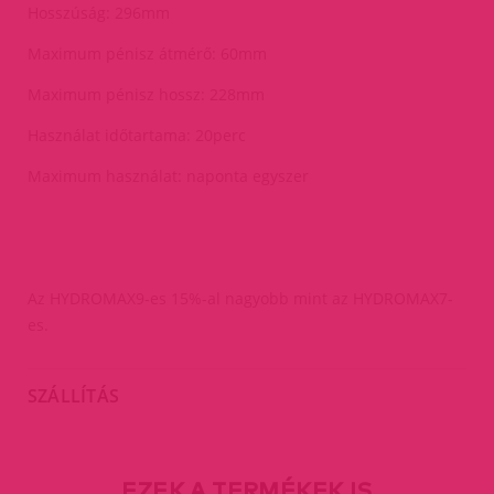
Hosszúság: 296mm
Maximum pénisz átmérő: 60mm
Maximum pénisz hossz: 228mm
Használat időtartama: 20perc
Maximum használat: naponta egyszer
Az HYDROMAX9-es 15%-al nagyobb mint az HYDROMAX7-
es.
SZÁLLÍTÁS
EZEK A TERMÉKEK IS