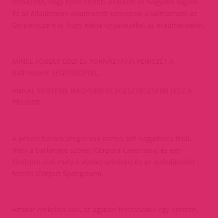
tornázzon, hogy teste fittebb, erősebb és nagyobb legyen.
Ez az általánosan alkalmazott koncepció alkalmazható az
Ön péniszére is, hogy elérje ugyanezeket az eredményeket.
MINÉL TÖBBET EDZI ÉS TORNÁZTATJA PÉNISZÉT A
Bathmate® SEGÍTSÉGÉVEL,
ANNÁL ERŐSEBB, NAGYOBB ÉS EGÉSZSÉGESEBB LESZ A
PÉNISZE!
A pénisz három üregre van osztva, két nagyobbra felül,
mely a barlangos szövet (Corpora Cavernosa) és egy
kisebbre alul, mely a vizelet-ürítésért és az ejakulációért
felelős (Corpus Spongisum).
Amikor erekciója van, az agyban felszabadul egy hormon,