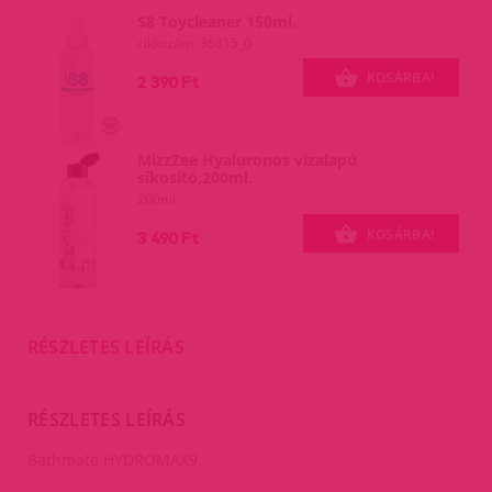
S8 Toycleaner 150ml.
cikkszám: 36815_0
KOSÁRBA!
2 390 Ft
MizzZee Hyaluronos vízalapú
síkosító,200ml.
200ml
KOSÁRBA!
3 490 Ft
RÉSZLETES LEÍRÁS
RÉSZLETES LEÍRÁS
Bathmate HYDROMAX9.