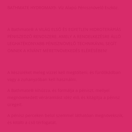
BATHMATE HYDROMAX9- Víz Alapú Pénisznövelő Eszköz.
A Bathmate® A VILÁG ELSŐ ÉS EGYETLEN HIDROTERÁPIÁS
PÉNISZEDZŐ RENDSZERE, AMELY A RENDELKEZÉSRE ÁLLÓ
LEGHATÉKONYABB PÉNISZNÖVELŐ TECHNIKÁVAL SEGÍT
ÖNNEK A KÍVÁNT MÉRETNÖVEKEDÉS ELÉRÉSÉBEN!
A készüléket meleg vízzel kell megtölteni, és fürdőkádban
vagy a zuhanyzóban kell használni.
A Bathmate® kihúzza, és formálja a péniszt, mellyel
megnövekedett véráramlást idéz elő, és kitágítja a pénisz
üregeit.
A pénisz perceken belül szemmel láthatóan megnövekszik,
és kitölti a cső térfogatát.