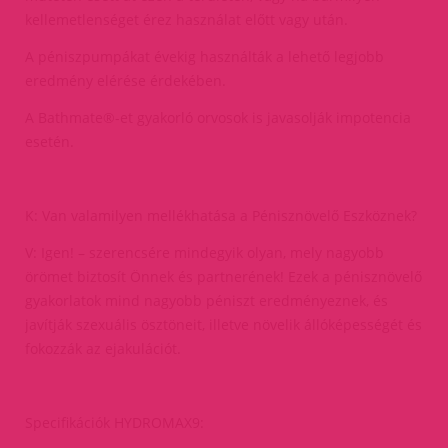
kellemetlenséget érez használat előtt vagy után.
A péniszpumpákat évekig használták a lehető legjobb
eredmény elérése érdekében.
A Bathmate®-et gyakorló orvosok is javasolják impotencia
esetén.
K: Van valamilyen mellékhatása a Pénisznövelő Eszköznek?
V: Igen! – szerencsére mindegyik olyan, mely nagyobb
örömet biztosít Önnek és partnerének! Ezek a pénisznövelő
gyakorlatok mind nagyobb péniszt eredményeznek, és
javítják szexuális ösztöneit, illetve növelik állóképességét és
fokozzák az ejakulációt.
Specifikációk HYDROMAX9: