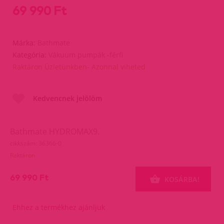
69 990 Ft
Márka:
Bathmate
Kategória:
Vákuum pumpák -férfi
Raktáron Üzletünkben- Azonnal viheted
Kedvencnek jelölöm
Bathmate HYDROMAX9.
cikkszám: 36366-0
Raktáron
69 990 Ft
KOSÁRBA!
Ehhez a termékhez ajánljuk