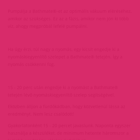
Pumpálja a Bathmate®-et az optimális vákuum eléréséhez,
amikor az szükséges. Ez az a fázis, amikor nem jön ki több
víz, ahogy megpróbál lefelé pumpálni.
Ha úgy érzi, túl nagy a nyomás, egy kicsit engedje ki a
nyomáskiegyenlítő szelepet a Bathmate® tetején. Így a
nyomás csökkenni fog.
15 - 20 perc után engedje ki a nyomást a Bathmate®
tetején lévő nyomáskiegyenlítő szelep segítségével.
Eközben álljon a fürdőkádban, hogy közvetlenül lássa az
eredményt. Nem lesz csalódott!
Gyakorlatonként 15 - 20 percet javaslunk. Naponta egyszer
használja a készüléket, de minimum hetente háromszor a