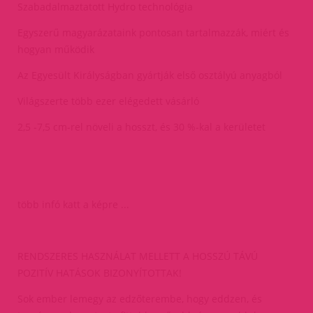
Szabadalmaztatott Hydro technológia
Egyszerű magyarázataink pontosan tartalmazzák, miért és
hogyan működik
Az Egyesült Királyságban gyártják első osztályú anyagból
Világszerte több ezer elégedett vásárló
2,5 -7,5 cm-rel növeli a hosszt, és 30 %-kal a kerületet
több infó katt a képre ...
RENDSZERES HASZNÁLAT MELLETT A HOSSZÚ TÁVÚ
POZITÍV HATÁSOK BIZONYÍTOTTAK!
Sok ember lemegy az edzőterembe, hogy eddzen, és