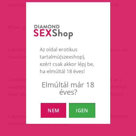
használja, annál vastagabb és hosszabb lesz a pénisze.
Milyen gyakran kell használni?
Az oldal erotikus
A kezdeti gyakorlatok nem haladhatják meg a 20 percet, de
tartalmú(szexshop),
maximum egy órásak lehetnek 24 órán belül.
ezért csak akkor lépj be,
ha elmúltál 18 éves!
Csodálkozni fog pénisze fejlődésén, ami az erekciós és a
Elmúltál már 18
nyugalmi állapotban bekövetkezik, és drámai módon emeli
éves?
majd teljesítőképességét pszichológiai hatásán keresztül.
NEM
IGEN
A Bathmate® HYDROPUMPA HASZNÁLATÁNAK FŐ ELŐNYEI
12 PONTBAN ÖSSZEFOGLALVA: