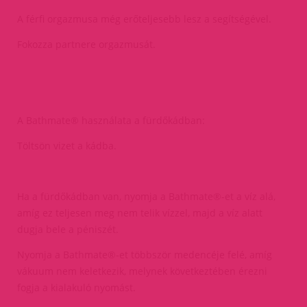
A férfi orgazmusa még erőteljesebb lesz a segítségével.
Fokozza partnere orgazmusát.
A Bathmate® használata a fürdőkádban:
Töltsön vizet a kádba.
Ha a fürdőkádban van, nyomja a Bathmate®-et a víz alá,
amíg ez teljesen meg nem telik vízzel, majd a víz alatt
dugja bele a péniszét.
Nyomja a Bathmate®-et többször medencéje felé, amíg
vákuum nem keletkezik, melynek következtében érezni
fogja a kialakuló nyomást.