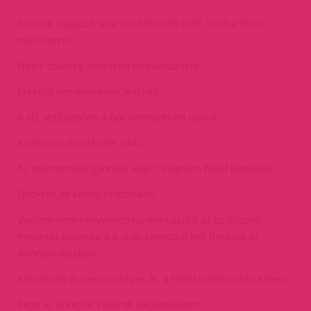
Pénisze nagyobb lesz rövidebb idő alatt, mint a többi
módszerrel.
Nincs szükség sebészeti beavatkozásra.
Erekciói keményebbek lesznek.
A víz segítségével a bőr könnyebben nyúlik.
A vákuum mindennél jobb.
Az eredmények gyorsak, akár 15 percen belül láthatóak.
Diszkrét, és könnyű használni.
Viselete nem kényelmetlen, mint azoké az eszközöké,
melyeket naponta 4-6 órán keresztül kell hordani az
alsónadrágjában.
Kifizethető és versenyképes ár, a többi módszerhez képest.
Segít az erekciós zavarok leküzdésében.