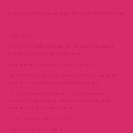
A HYDROMAX9-es 15%-al nagyobb mint az HYDROMAX7-es.
HYDROMAX:
- +35%-kal erősebb szívó erő jőn létre az új tervezésű
gumiharang harmonika szivattyúnak
köszönhetően mint a Bathmate Hydro7 által!
- Új áteresztő szelep, amely lehetővé teszi az elengedett
kézzel történő,zuhanyzás közbeni használatot!
- Az új szuper kivehető kényelmi párna speciálisan
formázott, hogy maximális kényelmet és támogatást
nyújtson a nemi szervek területén.
- Szétszedhető a takarítás miatt!
- Gyorsabb pénisz növekedés!