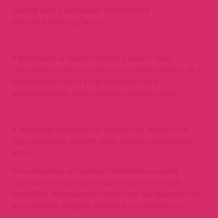
ISMERJE MEG A Bathmate® HYDROPUMPA
HASZNÁLATÁNAK ELŐNYEIT!
A Bathmate® az egyetlen termék a világon, mely
szabadalmaztatott hidraulikus technológiát alkalmaz, és a
visszajelzések szerint a leghatékonyabb, és a
legkényelmesebb, piacon található termékek közül!
A legköltséghatékonyabb és leggyorsabb módja annak,
hogy megnövelje péniszét drága sebészeti beavatkozás
nélkül.
Friss, oxigéndús vért pumpál közvetlenül a corpora
cavanosa-ba, mely maximalizálni tudja a hímvessző
kondícióját. Használatakor pénisze már egy gyakorlat után
észrevehetően nagyobb, vastagabb és izmosabb lesz!