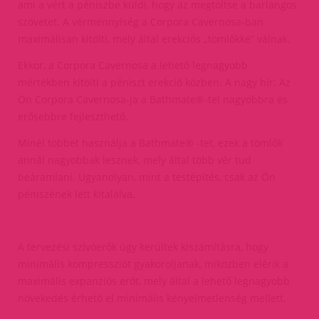
ami a vért a péniszbe küldi, hogy az megtöltse a barlangos
szövetet. A vérmennyiség a Corpora Cavernosa-ban
maximálisan kitölti, mely által erekciós „tömlőkké” válnak.
Ekkor, a Corpora Cavernosa a lehető legnagyobb
mértékben kitölti a péniszt erekció közben. A nagy hír: Az
Ön Corpora Cavernosa-ja a Bathmate®-tel nagyobbra és
erősebbre fejleszthető.
Minél többet használja a Bathmate® -tet, ezek a tömlők
annál nagyobbak lesznek, mely által több vér tud
beáramlani. Ugyanolyan, mint a testépítés, csak az Ön
péniszének lett kitalálva.
A tervezési szívóerők úgy kerültek kiszámításra, hogy
minimális kompressziót gyakoroljanak, miközben elérik a
maximális expanziós erőt, mely által a lehető legnagyobb
növekedés érhető el minimális kényelmetlenség mellett.