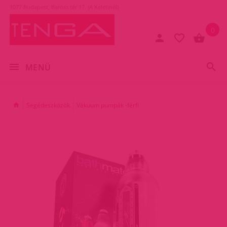
1077 Budapest, Baross tér 17. (A Keletinél)
0
MENÜ
Segédeszközök
Vákuum pumpák -férfi