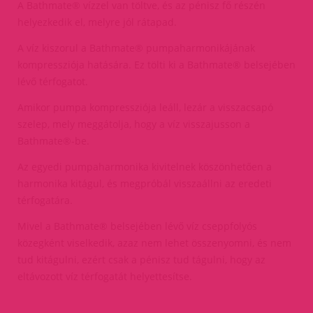
A Bathmate® vízzel van töltve, és az pénisz fő részén
helyezkedik el, melyre jól rátapad.
A víz kiszorul a Bathmate® pumpaharmonikájának
kompressziója hatására. Ez tölti ki a Bathmate® belsejében
lévő térfogatot.
Amikor pumpa kompressziója leáll, lezár a visszacsapó
szelep, mely meggátolja, hogy a víz visszajusson a
Bathmate®-be.
Az egyedi pumpaharmonika kivitelnek köszönhetően a
harmonika kitágul, és megpróbál visszaállni az eredeti
térfogatára.
Mivel a Bathmate® belsejében lévő víz cseppfolyós
közegként viselkedik, azaz nem lehet összenyomni, és nem
tud kitágulni, ezért csak a pénisz tud tágulni, hogy az
eltávozott víz térfogatát helyettesítse.