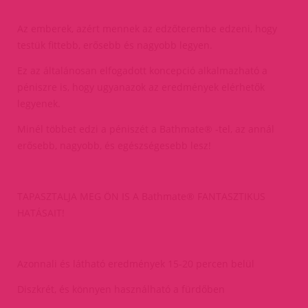
Az emberek, azért mennek az edzőterembe edzeni, hogy
testük fittebb, erősebb és nagyobb legyen.
Ez az általánosan elfogadott koncepció alkalmazható a
péniszre is, hogy ugyanazok az eredmények elérhetők
legyenek.
Minél többet edzi a péniszét a Bathmate® -tel, az annál
erősebb, nagyobb, és egészségesebb lesz!
TAPASZTALJA MEG ÖN IS A Bathmate® FANTASZTIKUS
HATÁSAIT!
Azonnali és látható eredmények 15-20 percen belül
Diszkrét, és könnyen használható a fürdőben