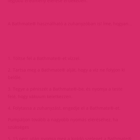
legjobb eredmény elérése érdekében.
A Bathmate® használható a zuhanyzóban is! Íme, hogyan...
1. Töltse fel a Bathmate®-et vízzel.
2. Tartsa meg a Bathmate® alját, hogy a víz ne folyjon ki
belőle.
3. Tegye a péniszét a Bathmate®-be, és nyomja a teste
felé, hogy vákuum keletkezzen.
4. Folytassa a zuhanyzást, engedje el a Bathmate®-et.
Pumpáljon tovább a nagyobb nyomás eléréséhez, ha
szükséges
5. 15 perc után nyomja meg a kioldó szelepet a Bathmate®