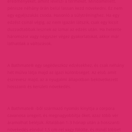
eredményeket, amint leveszi a terméket. Mindamellett,
pénisze néhány órán belül lassan kezd növekedni. Ez nem
egy egyéjszakás csoda. Hasonló a súlytréninghez. Ha egy
edzést csinál végig, az nem igazán látszik, csak egy kicsit
duzzadtabbak lesznek az izmai az edzés után. Ha hetente
háromszor vagy négyszer végez gyakorlatokat, akkor már
láthatóak a változások.
A Bathmate® egy segédeszköz edzésekhez, és csak néhány
hét múlva látja majd az igazi különbséget. Az első, amit
észrevesz majd, az a nyugalmi állapotban bekövetkezett
hosszanti és kerületi növekedés.
A Bathmate® -ből származó nyomás kinyitja a corpora
cavanosa üregeit, és megnagyobbítja őket, azaz több vér
áramolhat beléjük. Általában 1-3 hónap után a hosszanti
növekedés elindul 1,5 cm-rel vagy fölötte, és minél többet