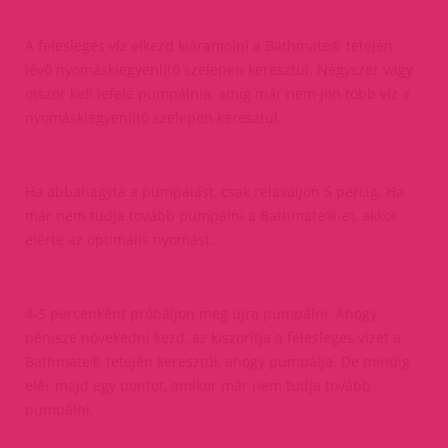
A felesleges víz elkezd kiáramolni a Bathmate® tetején
lévő nyomáskiegyenlítő szelepen keresztül. Négyszer vagy
ötször kell lefelé pumpálnia, amíg már nem jön több víz a
nyomáskiegyenlítő szelepen keresztül.
Ha abbahagyta a pumpálást, csak relaxáljon 5 percig. Ha
már nem tudja tovább pumpálni a Bathmate®-et, akkor
elérte az optimális nyomást.
4-5 percenként próbáljon meg újra pumpálni. Ahogy
pénisze növekedni kezd, az kiszorítja a felesleges vizet a
Bathmate® tetején keresztül, ahogy pumpálja. De mindig
elér majd egy pontot, amikor már nem tudja tovább
pumpálni.