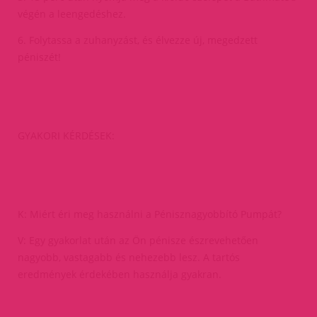
végén a leengedéshez.
6. Folytassa a zuhanyzást, és élvezze új, megedzett
péniszét!
GYAKORI KÉRDÉSEK:
K: Miért éri meg használni a Pénisznagyobbító Pumpát?
V: Egy gyakorlat után az Ön pénisze észrevehetően
nagyobb, vastagabb és nehezebb lesz. A tartós
eredmények érdekében használja gyakran.