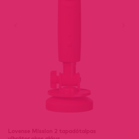
Lovense Mission 2 tapadótalpas
vibrátor,okos,akkus