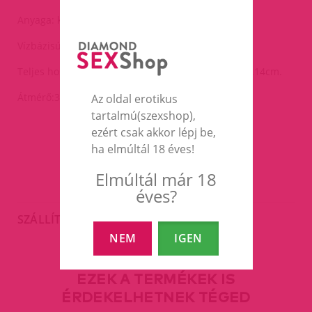
Anyaga: kiváló minőségű, bőrbarát szilikon.
Vízbázisú síkosítóval használd!
Teljes hossz:27cm tapadótalppal ,behelyezhető:kb.14cm.
Átmérő:3,7cm.
Az oldal erotikus
tartalmú(szexshop),
ezért csak akkor lépj be,
ha elmúltál 18 éves!
Elmúltál már 18
éves?
SZÁLLÍTÁS
NEM
IGEN
EZEK A TERMÉKEK IS
ÉRDEKELHETNEK TÉGED