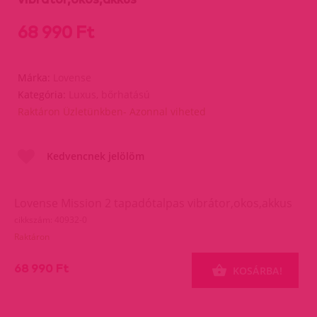
68 990 Ft
Márka:
Lovense
Kategória:
Luxus, bőrhatású
Raktáron Üzletünkben- Azonnal viheted
Kedvencnek jelölöm
Lovense Mission 2 tapadótalpas vibrátor,okos,akkus
cikkszám: 40932-0
Raktáron
68 990 Ft
KOSÁRBA!