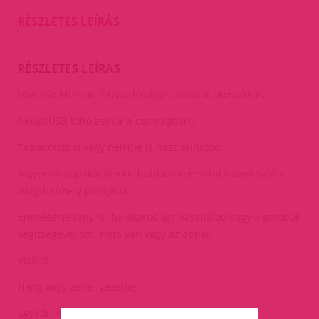
RÉSZLETES LEÍRÁS
RÉSZLETES LEÍRÁS
Lovense Mission 2 tapadótalpas vibrátor,okos,akkus.
Akkus(USB töltő zsinór a csomagban).
Tapadótalpal vagy nélküle is használhatod.
Ingyenes applikáción(Android,Ios)keresztül irányítható a
világ bármely pontjáról.
Érintésérzékeny is -ha akarod így használod vagy a gombok
segítségével ami rajta van vagy az appal.
Vízálló.
Hang vagy zene -vezérlés.
Egyedi rezgésritmusok.