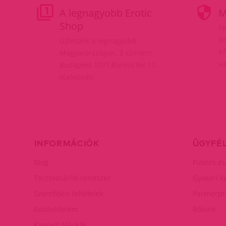
A legnagyobb Erotic
M
Shop
Fe
do
Üzletünk a legnagyobb
Kf
Magyarországon, 3 szinten!
va
Budapest 1077,Baross tér 17.
(Keletinél)
INFORMÁCIÓK
ÜGYFÉ
Blog
Fizetés és
Törzsvásárlói rendszer
Gyakori k
Szerződési feltételek
Partnerp
Adatvédelem
Rólunk
Kiemelt Márkák