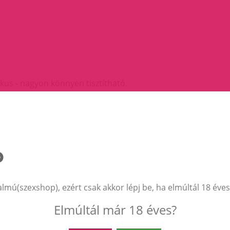
ikus - nagyon könnyen tisztítható.
hoz.
almú(szexshop), ezért csak akkor lépj be, ha elmúltál 18 éves
Elmúltál már 18 éves?