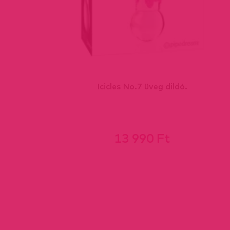
ett-
Icicles No.7 üveg dildó.
13 990 Ft