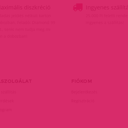
aximális diszkréció
Ingyenes szállít
ladás jelölés nélküli karton
25.000 Ft feletti rend
bozban. Feladó: Diamond 99
ingyenes a szállítás!
t., senki nem tudja meg mi
n a dobozban!
LSZOLGÁLAT
FIÓKOM
 szállítás
Bejelentkezés
érdések
Regisztráció
rogram