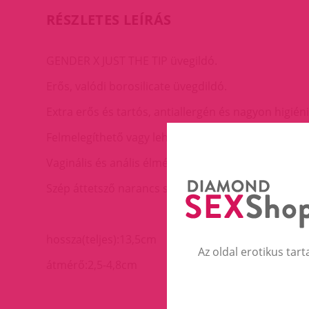
RÉSZLETES LEÍRÁS
GENDER X JUST THE TIP üvegildó.
Erős, valódi borosilicate üvegdildó.
Extra erős és tartós, antiallergén és nagyon higién
Felmelegíthető vagy lehűthető az érzések fokozásá
Vaginális és anális élményszerzésre is alkalmas.
Szép áttetsző narancs színe van.
hossza(teljes):13,5cm
Az oldal erotikus tart
átmérő:2,5-4,8cm