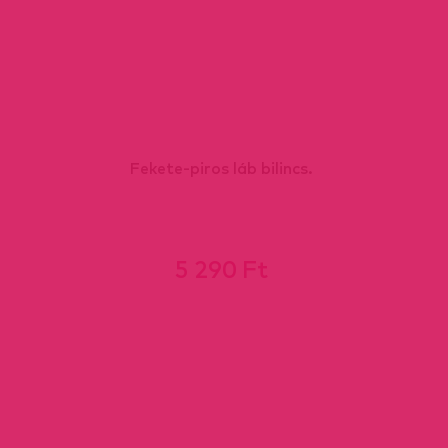
Fekete-piros láb bilincs.
5 290 Ft