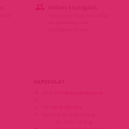
ás
Kedves kiszolgálás
elésnél
Több kedves női és férfi kolléga
vár üzletünkben akik
segítségedre lesznek.
KAPCSOLAT
Üzlet:
1077 Budapest Baross tér
17.
Tel:
+36 20 250 2414
Nyitva: H - P: 10:00-19:00-ig,
SZ: 10:00 - 14:00-ig