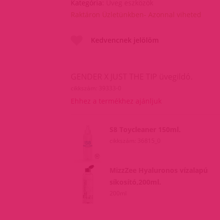
Kategória:
Üveg eszközök
Raktáron Üzletünkben- Azonnal viheted
Kedvencnek jelölöm
GENDER X JUST THE TIP üvegildó.
cikkszám: 39333-0
Ehhez a termékhez ajánljuk
S8 Toycleaner 150ml.
cikkszám: 36815_0
MizzZee Hyaluronos vízalapú
síkosító,200ml.
200ml