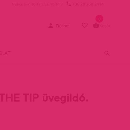
+36 20 250 2414
Nyitva: H-P: 10-19h, SZ: 10-14h
0
Fiókom
Kosár
OLAT
HE TIP üvegildó.