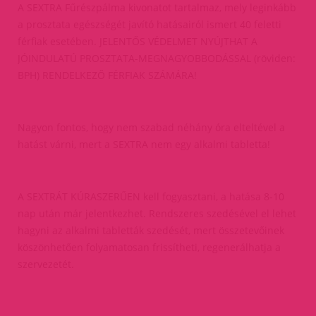
A SEXTRA Fűrészpálma kivonatot tartalmaz, mely leginkább
a prosztata egészségét javító hatásairól ismert 40 feletti
férfiak esetében. JELENTŐS VÉDELMET NYÚJTHAT A
JÓINDULATÚ PROSZTATA-MEGNAGYOBBODÁSSAL (röviden:
BPH) RENDELKEZŐ FÉRFIAK SZÁMÁRA!
Nagyon fontos, hogy nem szabad néhány óra elteltével a
hatást várni, mert a SEXTRA nem egy alkalmi tabletta!
A SEXTRÁT KÚRASZERŰEN kell fogyasztani, a hatása 8-10
nap után már jelentkezhet. Rendszeres szedésével el lehet
hagyni az alkalmi tabletták szedését, mert összetevőinek
köszönhetően folyamatosan frissítheti, regenerálhatja a
szervezetét.