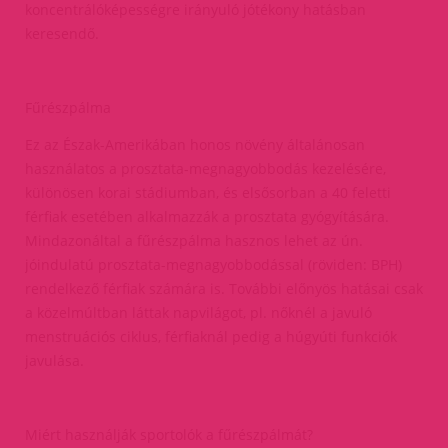
koncentrálóképességre irányuló jótékony hatásban
keresendő.
Fűrészpálma
Ez az Észak-Amerikában honos növény általánosan
használatos a prosztata-megnagyobbodás kezelésére,
különösen korai stádiumban, és elsősorban a 40 feletti
férfiak esetében alkalmazzák a prosztata gyógyítására.
Mindazonáltal a fűrészpálma hasznos lehet az ún.
jóindulatú prosztata-megnagyobbodással (röviden: BPH)
rendelkező férfiak számára is. További előnyös hatásai csak
a közelmúltban láttak napvilágot, pl. nőknél a javuló
menstruációs ciklus, férfiaknál pedig a húgyúti funkciók
javulása.
Miért használják sportolók a fűrészpálmát?