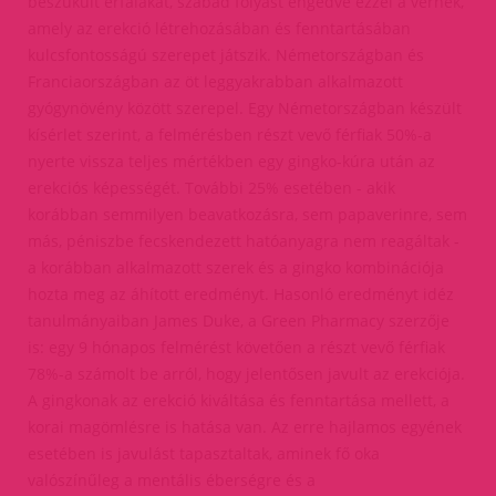
beszűkült érfalakat, szabad folyást engedve ezzel a vérnek,
amely az erekció létrehozásában és fenntartásában
kulcsfontosságú szerepet játszik. Németországban és
Franciaországban az öt leggyakrabban alkalmazott
gyógynövény között szerepel. Egy Németországban készült
kísérlet szerint, a felmérésben részt vevő férfiak 50%-a
nyerte vissza teljes mértékben egy gingko-kúra után az
erekciós képességét. További 25% esetében - akik
korábban semmilyen beavatkozásra, sem papaverinre, sem
más, péniszbe fecskendezett hatóanyagra nem reagáltak -
a korábban alkalmazott szerek és a gingko kombinációja
hozta meg az áhított eredményt. Hasonló eredményt idéz
tanulmányaiban James Duke, a Green Pharmacy szerzője
is: egy 9 hónapos felmérést követően a részt vevő férfiak
78%-a számolt be arról, hogy jelentősen javult az erekciója.
A gingkonak az erekció kiváltása és fenntartása mellett, a
korai magömlésre is hatása van. Az erre hajlamos egyének
esetében is javulást tapasztaltak, aminek fő oka
valószínűleg a mentális éberségre és a