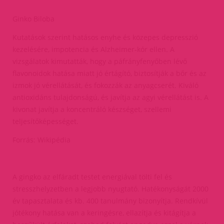
Ginko Biloba
Kutatások szerint hatásos enyhe és közepes depresszió
kezelésére, impotencia és Alzheimer-kór ellen. A
vizsgálatok kimutatták, hogy a páfrányfenyőben lévő
flavonoidok hatása miatt jó értágító, biztosítják a bőr és az
izmok jó vérellátását, és fokozzák az anyagcserét. Kiváló
antioxidáns tulajdonságú, és javítja az agyi vérellátást is. A
kivonat javítja a koncentráló készséget, szellemi
teljesítőképességet.
Forrás: Wikipédia
A gingko az elfáradt testet energiával tölti fel és
stresszhelyzetben a legjobb nyugtató. Hatékonyságát 2000
év tapasztalata és kb. 400 tanulmány bizonyítja. Rendkívül
jótékony hatása van a keringésre, ellazítja és kitágítja a