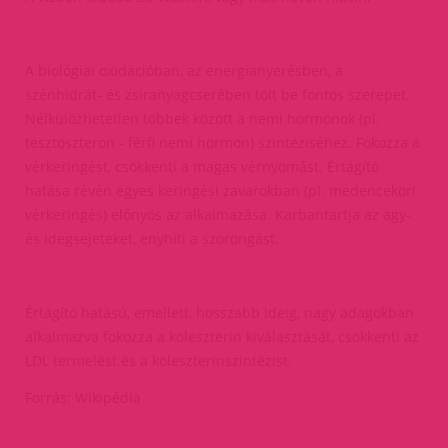
A biológiai oxidációban, az energianyerésben, a
szénhidrát- és zsíranyagcserében tölt be fontos szerepet.
Nélkülözhetetlen többek között a nemi hormonok (pl.
tesztoszteron - férfi nemi hormon) szintéziséhez. Fokozza a
vérkeringést, csökkenti a magas vérnyomást. Értágító
hatása révén egyes keringési zavarokban (pl. medenceköri
vérkeringés) előnyös az alkalmazása. Karbantartja az agy-
és idegsejeteket, enyhíti a szorongást.
Értágító hatású, emellett, hosszabb ideig, nagy adagokban
alkalmazva fokozza a koleszterin kiválasztását, csökkenti az
LDL termelést és a koleszterinszintézist.
Forrás: Wikipédia