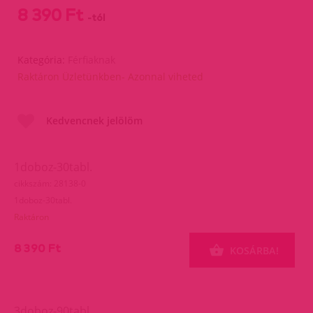
8 390 Ft
-tól
Kategória:
Férfiaknak
Raktáron Üzletünkben- Azonnal viheted
Kedvencnek jelölöm
1doboz-30tabl.
cikkszám: 28138-0
1doboz-30tabl.
Raktáron
8 390 Ft
KOSÁRBA!
3doboz-90tabl.