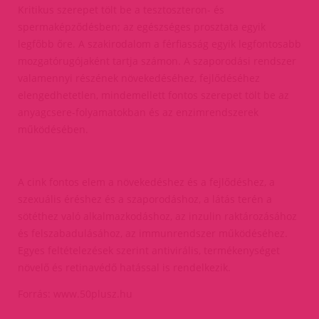
Kritikus szerepet tölt be a tesztoszteron- és
spermaképződésben; az egészséges prosztata egyik
legfőbb őre. A szakirodalom a férfiasság egyik legfontosabb
mozgatórugójaként tartja számon. A szaporodási rendszer
valamennyi részének növekedéséhez, fejlődéséhez
elengedhetetlen, mindemellett fontos szerepet tölt be az
anyagcsere-folyamatokban és az enzimrendszerek
működésében.
A cink fontos elem a növekedéshez és a fejlődéshez, a
szexuális éréshez és a szaporodáshoz, a látás terén a
sötéthez való alkalmazkodáshoz, az inzulin raktározásához
és felszabadulásához, az immunrendszer működéséhez.
Egyes feltételezések szerint antivirális, termékenységet
növelő és retinavédő hatással is rendelkezik.
Forrás: www.50plusz.hu