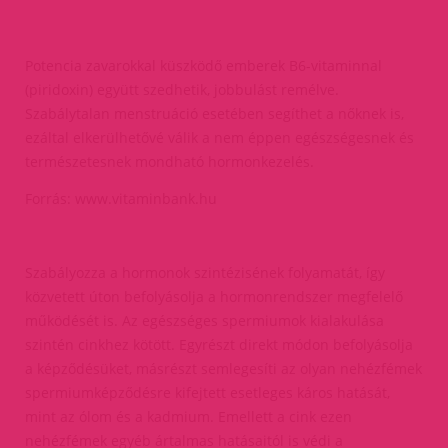
Potencia zavarokkal küszködő emberek B6-vitaminnal
(piridoxin) együtt szedhetik, jobbulást remélve.
Szabálytalan menstruáció esetében segíthet a nőknek is,
ezáltal elkerülhetővé válik a nem éppen egészségesnek és
természetesnek mondható hormonkezelés.
Forrás: www.vitaminbank.hu
Szabályozza a hormonok szintézisének folyamatát, így
közvetett úton befolyásolja a hormonrendszer megfelelő
működését is. Az egészséges spermiumok kialakulása
szintén cinkhez kötött. Egyrészt direkt módon befolyásolja
a képződésüket, másrészt semlegesíti az olyan nehézfémek
spermiumképződésre kifejtett esetleges káros hatását,
mint az ólom és a kadmium. Emellett a cink ezen
nehézfémek egyéb ártalmas hatásaitól is védi a