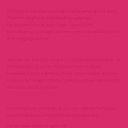
Ellenőrzi és irányítja az anyagcsere-folyamatokat és közel
70 enzim megfelelő működését szabályozza.
Nélkülözhetetlen az egészséges spermiumok
termeléséhez, szükséges az immunrendszer működéséhez
és a sebgyógyuláshoz.
Szerepe van a jó látás, szaglás és ízlelés fenntartásában, és
létfontosságú az inzulin felszabadításához. Egyes
kutatások szerint a férfiakat érintő potenciazavar krónikus
cinkhiánnyal magyarázható. Csökkenti a megnagyobbodott
prosztata okozta tüneteket.
A cinkkiegészítő ajánlható az 55 évnél idősebb férfiaknak,
akiknek jóindulatú prosztatanagyobbodása van.
Forrás: www.vitaminsziget.com