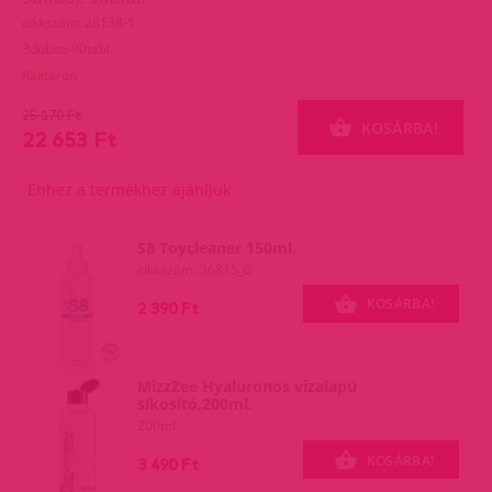
cikkszám: 28138-1
3doboz-90tabl.
Raktáron
25 170 Ft
KOSÁRBA!
22 653 Ft
Ehhez a termékhez ajánljuk
S8 Toycleaner 150ml.
cikkszám: 36815_0
KOSÁRBA!
2 390 Ft
MizzZee Hyaluronos vízalapú
síkosító,200ml.
200ml
KOSÁRBA!
3 490 Ft