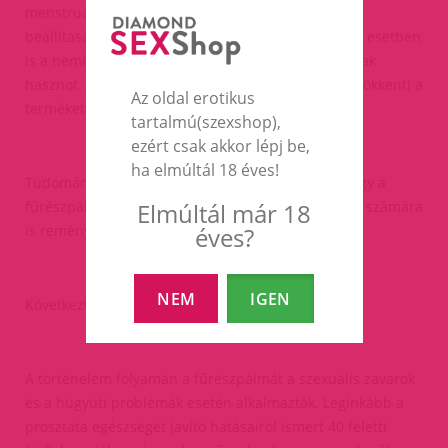
menstruációs fájdalmak csökkentésére, a ciklusok
beállítására és a medencegyulladás kezelésére. Ez esetben
is a nemi szervek szöveteit erősítő hatásából húznak
hasznot. Ráadásul még az ovulációt is segíti, így csökkenti a
Az oldal erotikus
terméketlenséget.
tartalmú(szexshop),
ezért csak akkor lépj be,
ha elmúltál 18 éves!
Tudományos kutatások során azt is kimutatták, hogy a
fűrészpálma a pajzsmirigy elégtelenséggel küzdők számára
Elmúltál már 18
is reményt keltő gyógynövény lehet.
éves?
NEM
IGEN
Következtetés
A történelem folyamán a fűrészpálmát a szexuális zavarok
és a húgyúti problémák esetén alkalmazták. Leginkább a
prosztata egészségét javító hatásairól ismert 40 feletti