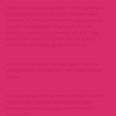
Majdnem 20 évszázadon át minden szerző egyetértett a
ginseng érdemeinek dicsőítésében. Nemcsak magas
tápértékét, de élénkítő, erősítő és nemi vágyat gerjesztő
hatásáért is magasztalják. Ez egy valódi általános
csodaszer, s számos orvosi értekezés szól arról, hogy
amennyiben a javasolt gyógymód nem hoz kielégítő
eredményt, „használjunk egy kis ginsenget is.”
Kémiai összetevői között található 5 glikozid, köztük a
protopanaxadiol, mely lelkesítő, s nemi vágyat serkentő
hatású.
Az összetevők együttese, valamint a növényben meglévő
koncentrációjuk egy olyan többlethatás létrejöttét
eredményezi, amely csak nagyon ritkán fordul elő
növényeknél.