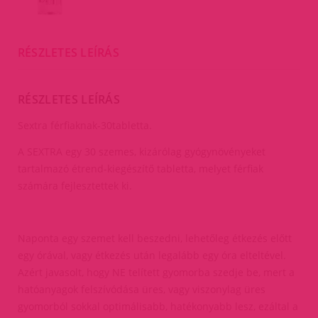
RÉSZLETES LEÍRÁS
RÉSZLETES LEÍRÁS
Sextra férfiaknak-30tabletta.
A SEXTRA egy 30 szemes, kizárólag gyógynövényeket
tartalmazó étrend-kiegészítő tabletta, melyet férfiak
számára fejlesztettek ki.
Naponta egy szemet kell beszedni, lehetőleg étkezés előtt
egy órával, vagy étkezés után legalább egy óra elteltével.
Azért javasolt, hogy NE telített gyomorba szedje be, mert a
hatóanyagok felszívódása üres, vagy viszonylag üres
gyomorból sokkal optimálisabb, hatékonyabb lesz, ezáltal a