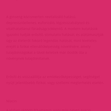
A ginseng közismerten revitalizáló hatású,
depresszióellenes, euforizáló, légzésszabályozó és
vitathatatlanul fáradságcsökkentő. A modern kutatások
igazolni tudják erősítő, stimulatív hatását, és alátámasztják
úgy az életerőt fokozó legendás hatását, mint kivételes
erejét a fizikai ellenállóképesség növelésére, amely
tulajdonságokat a távol-keletiek már ősidők óta a
növénynek tulajdonítanak.
Erősíti és visszaállítja az emlékezőképességet, segítséget
nyújt jelentősebb fizikai, vagy szellemi megterhelés esetén.
Niacin
A vízben oldódó B3-vitamin, vagy más néven niacin.