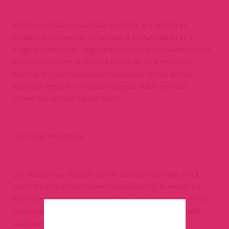
A fűrészpálmát tonizálónak is tartják, ami erősíti és
újjáépíti a szöveteket, különösen a prosztatában és a
húgyúti traktusban. Régebben szexuális stimulánsként és
afrodiziákumként is számon tartották, és a szexuális
energia ill. libidó javítására használták férfiak és nők
esetében egyaránt – valószínűleg az előbb említett
szöveteket erősítő hatása miatt.
Nem csak férfiaknak!
Bár elsősorban idősebb férfiak számára ajánlják, a nők
szintén hasznot húzhatnak használatából. Bizonyos női
hormonok termelését elősegítheti, ami végső soron a mell
megnövekedését és az anyatej termelését segítheti elő
szoptatós anyák esetében. Ugyancsak használják a