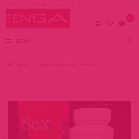
1077 Budapest, Baross tér 17. (A Keletinél)
0
MENÜ
Szexpatika
Tabletta, krém, spray
Férfiaknak