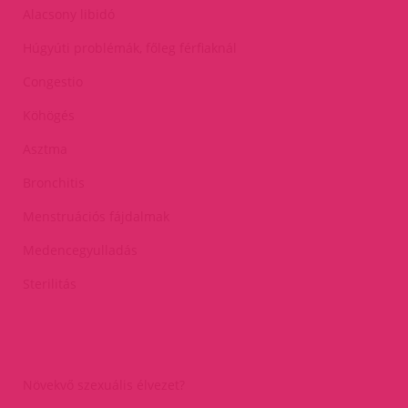
Alacsony libidó
Húgyúti problémák, főleg férfiaknál
Congestio
Köhögés
Asztma
Bronchitis
Menstruációs fájdalmak
Medencegyulladás
Sterilitás
Növekvő szexuális élvezet?