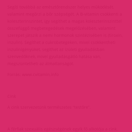
Segíti továbbá az emésztőrendszer helyes működését,
valamint megőrzi a bőr szépségét. A B-vitamin csökkenti a
koleszterinszintet, így segíthet a magas koleszterinszinttel
összefüggő megbetegedések megelőzésében, valamint
szerepet játszik a nemi hormonok szintézisében is (tiroxin,
inzulin). Segíthet a cukrobetegeken, mivel csökkentheti
inzulinigényüket, segíthet az izületi gyulladásban
szenvedőknek, mivel gyulladásgátló hatása van,
megszüntetheti az álmatlanságot.
Forrás: www.cvitamin.info
Cink
A cink szervezetünk természetes “testőre”.
A férfiak szexuális egészségének egyik fő alkotója a cink.