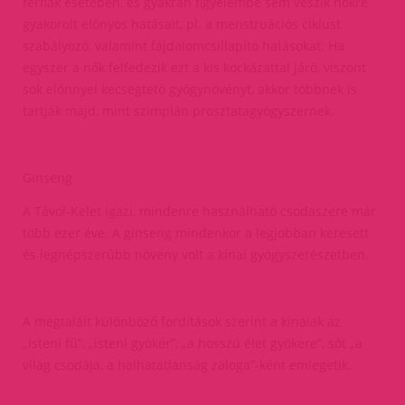
férfiak esetében, és gyakran figyelembe sem veszik nőkre
gyakorolt előnyös hatásait, pl. a menstruációs ciklust
szabályozó, valamint fájdalomcsillapító hatásokat. Ha
egyszer a nők felfedezik ezt a kis kockázattal járó, viszont
sok előnnyel kecsegtető gyógynövényt, akkor többnek is
tartják majd, mint szimplán prosztatagyógyszernek.
Ginseng
A Távol-Kelet igazi, mindenre használható csodaszere már
több ezer éve. A ginseng mindenkor a legjobban keresett
és legnépszerűbb növény volt a kínai gyógyszerészetben.
A megtalált különböző fordítások szerint a kínaiak az
„isteni fű”, „isteni gyökér”, „a hosszú élet gyökere”, sőt „a
világ csodája, a halhatatlanság záloga”-ként emlegetik.