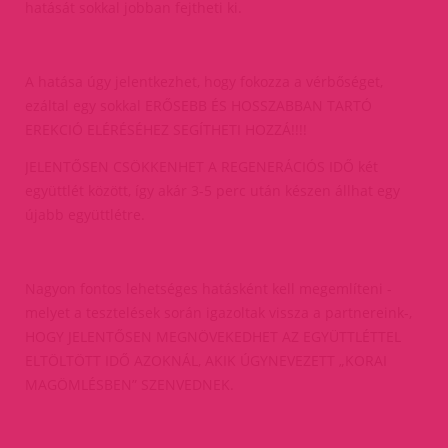
hatását sokkal jobban fejtheti ki.
A hatása úgy jelentkezhet, hogy fokozza a vérbőséget,
ezáltal egy sokkal ERŐSEBB ÉS HOSSZABBAN TARTÓ
EREKCIÓ ELÉRÉSÉHEZ SEGÍTHETI HOZZÁ!!!!
JELENTŐSEN CSÖKKENHET A REGENERÁCIÓS IDŐ két
együttlét között, így akár 3-5 perc után készen állhat egy
újabb együttlétre.
Nagyon fontos lehetséges hatásként kell megemlíteni -
melyet a tesztelések során igazoltak vissza a partnereink-,
HOGY JELENTŐSEN MEGNÖVEKEDHET AZ EGYÜTTLÉTTEL
ELTÖLTÖTT IDŐ AZOKNÁL, AKIK ÚGYNEVEZETT „KORAI
MAGÖMLÉSBEN” SZENVEDNEK.