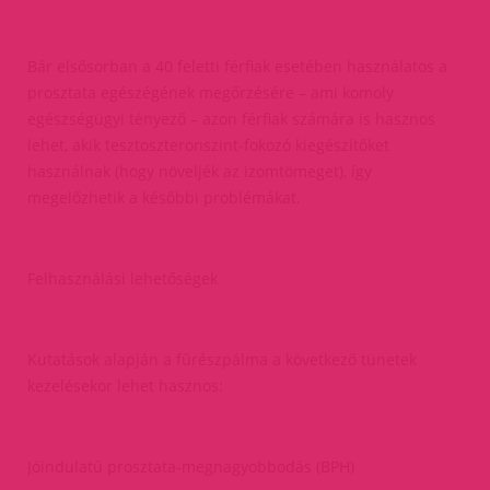
Bár elsősorban a 40 feletti férfiak esetében használatos a
prosztata egészégének megőrzésére – ami komoly
egészségügyi tényező – azon férfiak számára is hasznos
lehet, akik tesztoszteronszint-fokozó kiegészítőket
használnak (hogy növeljék az izomtömeget), így
megelőzhetik a későbbi problémákat.
Felhasználási lehetőségek
Kutatások alapján a fűrészpálma a következő tünetek
kezelésekor lehet hasznos:
Jóindulatú prosztata-megnagyobbodás (BPH)